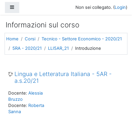
Vai al contenuto principale
Pannello laterale
Non sei collegato. (
Login
)
Informazioni sul corso
Home
Corsi
Tecnico - Settore Economico - 2020/21
5RA - 2020/21
LLI5AR_21
Introduzione
Lingua e Letteratura Italiana - 5AR -
a.s.20/21
Docente:
Alessia
Bruzzo
Docente:
Roberta
Sanna