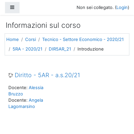
Vai al contenuto principale
Pannello laterale
Non sei collegato. (
Login
)
Informazioni sul corso
Home
Corsi
Tecnico - Settore Economico - 2020/21
5RA - 2020/21
DIR5AR_21
Introduzione
Diritto - 5AR - a.s.20/21
Docente:
Alessia
Bruzzo
Docente:
Angela
Lagomarsino