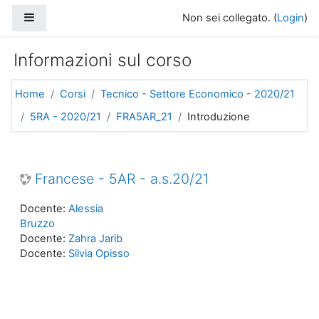
Vai al contenuto principale
Pannello laterale
Non sei collegato. (
Login
)
Informazioni sul corso
Home
Corsi
Tecnico - Settore Economico - 2020/21
5RA - 2020/21
FRA5AR_21
Introduzione
Francese - 5AR - a.s.20/21
Docente:
Alessia
Bruzzo
Docente:
Zahra Jarib
Docente:
Silvia Opisso