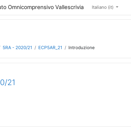
tuto Omnicomprensivo Vallescrivia
Italiano ‎(it)‎
5RA - 2020/21
ECP5AR_21
Introduzione
20/21