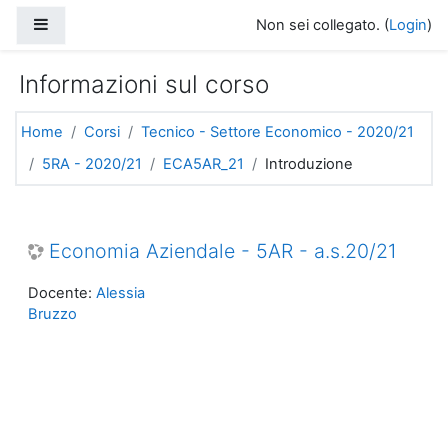
Vai al contenuto principale
Pannello laterale
Non sei collegato. (
Login
)
Informazioni sul corso
Home
Corsi
Tecnico - Settore Economico - 2020/21
5RA - 2020/21
ECA5AR_21
Introduzione
Economia Aziendale - 5AR - a.s.20/21
Docente:
Alessia
Bruzzo