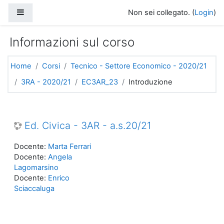
Vai al contenuto principale
Pannello laterale
Non sei collegato. (
Login
)
Informazioni sul corso
Home
Corsi
Tecnico - Settore Economico - 2020/21
3RA - 2020/21
EC3AR_23
Introduzione
Ed. Civica - 3AR - a.s.20/21
Docente:
Marta Ferrari
Docente:
Angela
Lagomarsino
Docente:
Enrico
Sciaccaluga