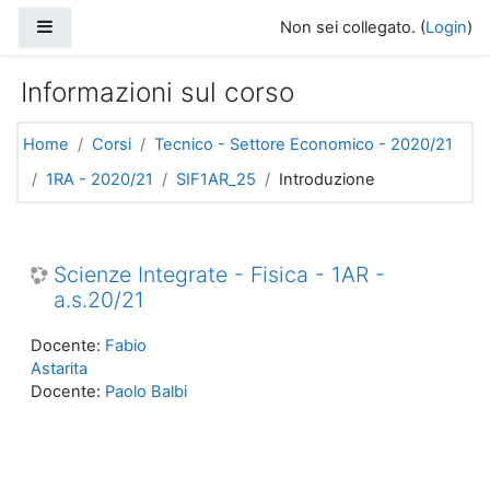
Vai al contenuto principale
Pannello laterale
Non sei collegato. (
Login
)
Informazioni sul corso
Home
Corsi
Tecnico - Settore Economico - 2020/21
1RA - 2020/21
SIF1AR_25
Introduzione
Scienze Integrate - Fisica - 1AR -
a.s.20/21
Docente:
Fabio
Astarita
Docente:
Paolo Balbi