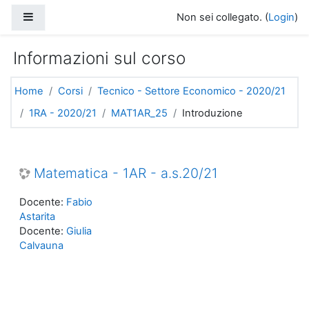
Vai al contenuto principale
Pannello laterale
Non sei collegato. (
Login
)
Informazioni sul corso
Home
Corsi
Tecnico - Settore Economico - 2020/21
1RA - 2020/21
MAT1AR_25
Introduzione
Matematica - 1AR - a.s.20/21
Docente:
Fabio
Astarita
Docente:
Giulia
Calvauna