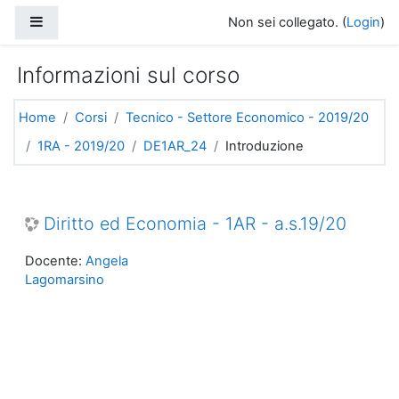
Vai al contenuto principale
Pannello laterale
Non sei collegato. (
Login
)
Informazioni sul corso
Home
Corsi
Tecnico - Settore Economico - 2019/20
1RA - 2019/20
DE1AR_24
Introduzione
Diritto ed Economia - 1AR - a.s.19/20
Docente:
Angela
Lagomarsino